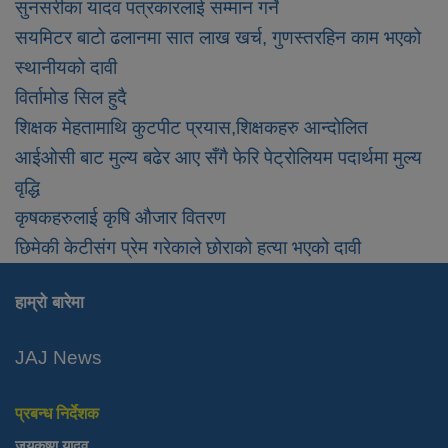
सुनसरीका यादव पत्रकारलाई सम्मान गर्ने
सयमिटर बाटो ढलानमा सात लाख खर्च, गुणस्तरहिन काम भएको
स्थानीयको दावी
विर्तामोड सिल हुदै
शिक्षक मेहतामाथि कुटपीट प्रयास,शिक्षकहरु आन्दोलित
आईओसी बाट मुल्य बढेर आए सँगै फेरि पेट्रोलियम पदार्थमा मुल्य
वृद्धि
कृषकहरुलाई कृषि औजार वितरण
छिमेकी केटीसंग प्रेम गरेकाले छोराको हत्या भएको दावी
हाम्रो बारेमा
JAJ News
प्रबन्ध निर्देशक
जयकृष्ण यादव