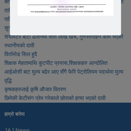
कोशीका प्रहरीमा प्रवेश गर्न इक्छा राखेकाहरुलाई निशुल्क रुपमा
तालिम
पालिकास्तरका अनुचित सरुवा तत्काल रोक्ने
सुनसरीका यादव पत्रकारलाई सम्मान गर्ने
सयमिटर बाटो ढलानमा सात लाख खर्च, गुणस्तरहिन काम भएको
स्थानीयको दावी
विर्तामोड सिल हुदै
शिक्षक मेहतामाथि कुटपीट प्रयास,शिक्षकहरु आन्दोलित
आईओसी बाट मुल्य बढेर आए सँगै फेरि पेट्रोलियम पदार्थमा मुल्य
वृद्धि
कृषकहरुलाई कृषि औजार वितरण
छिमेकी केटीसंग प्रेम गरेकाले छोराको हत्या भएको दावी
हाम्रो बारेमा
JAJ News