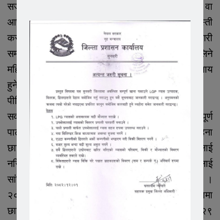
सजायको व्यवस्था गरेको छ भने थुनामा रहेकी महिला वा
आफ्नो संरक्षण वा सुरक्षामा रहेकी महिलालाई जबरजस्ती
करणी गरेमा ३ वर्षसम्म कैद सजाय हुन्छ । त्यसै गरी
सम्बन्धित कार्यालयको कर्मचारी वा पेशागत सेवा लिने
महिलालाई जबरजस्ती करणी गरेमा थप ४ वर्षसम्म कैद सजाय
हुने व्यवस्था ऐनमा रहेको छ ।
पीडितलाई न्यून क्षतिपूर्ति
सर्वोच्च अदालतबाट महत्त्वपूर्ण मुद्दाका फैसलाको पूर्ण
पाठसहित छापिने नेपाल कानुन पत्रिका जो हरेक महिना
छापिन्छ जसमा छापिएका मुद्दामा भएका व्याख्याहरूलाई
नजिरको संज्ञा दिने गरिन्छ । नजिरमा भएका व्याख्यालाई
सांसदबाट पारित भएका कानुन सरह मानिन्छ ।
२०७५÷२०७६ सालमा प्रकाशित सो कानुन पत्रिकामा
छापिएका जबरजस्ती करणी सम्बन्धी मुद्दाहरूलाई हेर्दा २९