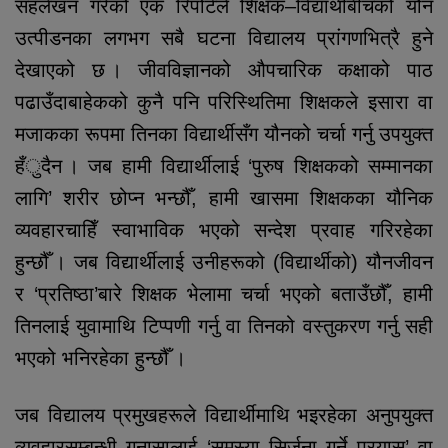
सहलेखन गरेको एक रिपोर्टले शिक्षक–विद्यार्थीबीचको यौन
उत्पीडनका लगभग सबै घटना विद्यालय प्रांगणभित्रै हुने
देखाएको छ । जीवविज्ञानको औपचारिक कक्षाको पाठ
पढाउँदाबाहेकको कुनै पनि परिस्थितिमा शिक्षकले इसारा वा
मजाकका रूपमा तिनका विद्यार्थीसँग यौनको चर्चा गर्नु उपयुक्त
हँुदैन । जब हामी विद्यार्थीलाई ‘पुरुष शिक्षकको सम्मानका
लागि’ शरीर छोप्न भन्छौँ, हामी खासमा शिक्षकका यौनिक
व्यवहारचाहिँ स्वाभाविक भएको सन्देश प्रवाह गरिरहेका
हुन्छौँ । जब विद्यार्थीलाई उनीहरूको (विद्यार्थीको) यौनजीवन
र ‘प्रतिष्ठा’बारे शिक्षक भेलामा चर्चा भएको बताउँछौँ, हामी
तिनलाई युवामाथि टिप्पणी गर्नु वा तिनको वस्तुकरण गर्नु सही
भएको भनिरहेका हुन्छौँ ।
जब विद्यालय प्रमुखहरूले विद्यार्थीमाथि भइरहेका अनुपयुक्त
व्यवहारसम्बन्धी गुनासालाई ‘समस्या सिर्जना गर्ने प्रयास’ वा