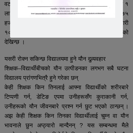
वटा मुद्दा छापिएका छन् । ती २९ वटा मुद्दामा २ वटा मुद्दामा १
लाख क्षतिपूर्ति भराउने फैसला भएको छ भने १ मुद्दामा ७५
हजार क्षतिपूर्ति भराउने फैसला भएको देखिन्छ । त्यसै गरी
१० वटा मुद्दामा ५० हजार क्षतिपूर्ति भराउने फैसला भएको
देखिन्छ ।
यसरी रोक्न सकिन्छ विद्यालयमा हुने यौन दुव्र्यवहार
शिक्षक–विद्यार्थीबीचको यौन उत्पीडनका लगभग सबै घटना
विद्यालय प्रांगणभित्रै हुने गरेका छन्
केही शिक्षक किन तिनलाई आफ्ना विद्यार्थीको शरीरबारे
टिप्पणी गर्न, डेटिङ एपमा उनीहरूसँग कुराकानी गर्न,
उनीहरूको यौन जीवनबारे प्रश्न गर्न छुट भएको ठान्छन् ।
अझ केही शिक्षक किन तिनका विद्यार्थीलाई चुम्न वा यौन
भावनाले छुन अप्ठ्यारो मान्दैनन् ? यस सम्बन्धमा मैले