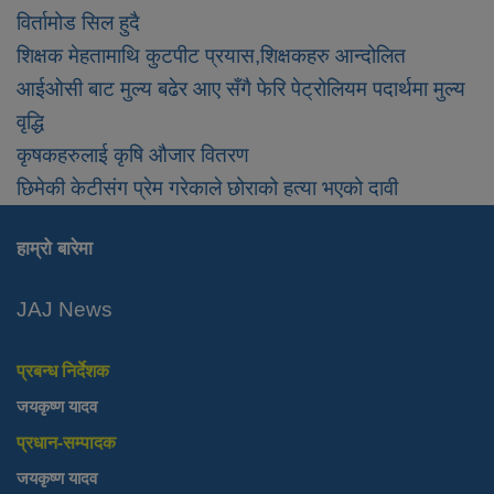
विर्तामोड सिल हुदै
शिक्षक मेहतामाथि कुटपीट प्रयास,शिक्षकहरु आन्दोलित
आईओसी बाट मुल्य बढेर आए सँगै फेरि पेट्रोलियम पदार्थमा मुल्य
वृद्धि
कृषकहरुलाई कृषि औजार वितरण
छिमेकी केटीसंग प्रेम गरेकाले छोराको हत्या भएको दावी
हाम्रो बारेमा
JAJ News
प्रबन्ध निर्देशक
जयकृष्ण यादव
प्रधान-सम्पादक
जयकृष्ण यादव