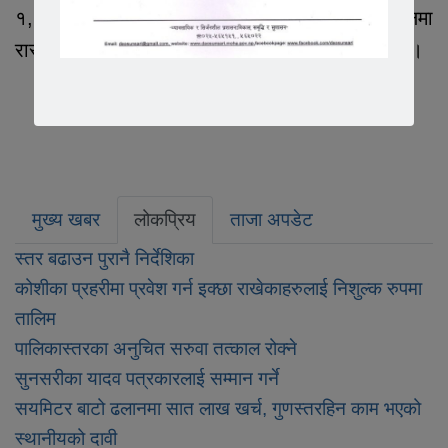
१, सुनसरीको कोशी गाउँपालिका १ लौकही सिटी हलमा
रास्वपाको प्रथम सुनसरी जिल्ला अधिवेशन उद्घाटन गर्दै ।
मुख्य खबर
लोकप्रिय
ताजा अपडेट
स्तर बढाउन पुरानै निर्देशिका
कोशीका प्रहरीमा प्रवेश गर्न इक्छा राखेकाहरुलाई निशुल्क रुपमा
तालिम
पालिकास्तरका अनुचित सरुवा तत्काल रोक्ने
सुनसरीका यादव पत्रकारलाई सम्मान गर्ने
सयमिटर बाटो ढलानमा सात लाख खर्च, गुणस्तरहिन काम भएको
स्थानीयको दावी