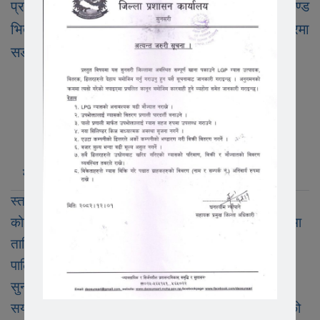
प्रस्तावित सीमा सुरक्षा गुल्म हरिपुर सुनसरीको कम्पाउण्ड
भित्र खाल्डो खनि सराेकारवाला व्यक्तिहरुको रोहबरमा
सडाउने बिधिबाट नष्ट गरिएको छ ।
मुख्य खबर
लोकप्रिय
ताजा अपडेट
स्तर बढाउन पुरानै निर्देशिका
कोशीका प्रहरीमा प्रवेश गर्न इक्छा राखेकाहरुलाई निशुल्क रुपमा
तालिम
पालिकास्तरका अनुचित सरुवा तत्काल रोक्ने
सुनसरीका यादव पत्रकारलाई सम्मान गर्ने
सयमिटर बाटो ढलानमा सात लाख खर्च, गुणस्तरहिन काम भएको