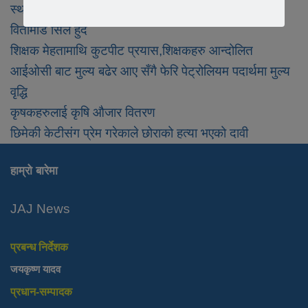
स्थानीयको दावी
विर्तामोड सिल हुदै
शिक्षक मेहतामाथि कुटपीट प्रयास,शिक्षकहरु आन्दोलित
आईओसी बाट मुल्य बढेर आए सँगै फेरि पेट्रोलियम पदार्थमा मुल्य
वृद्धि
कृषकहरुलाई कृषि औजार वितरण
छिमेकी केटीसंग प्रेम गरेकाले छोराको हत्या भएको दावी
हाम्रो बारेमा
JAJ News
प्रबन्ध निर्देशक
जयकृष्ण यादव
प्रधान-सम्पादक