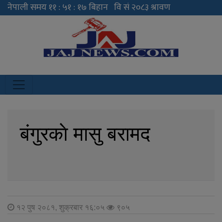
JAJ News
News Portal
बंगुरकाे मासु बरामद
१२ पुष २०८१, शुक्रबार १६:०५
९०५