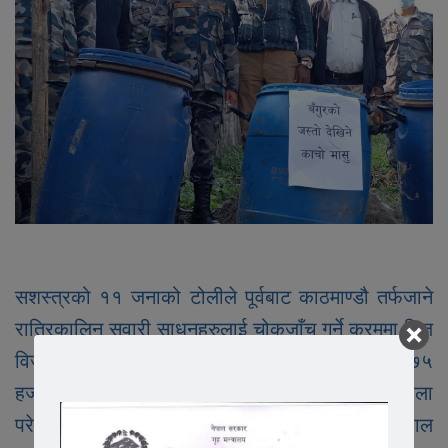
सशस्त्रको ११ जनाको टोलीले पूर्वबाट काठमाण्डौ तर्फजाने
रात्रिकालिन सवारी साधनहरुलाई चोकजाँच गर्ने क्रममा विज
विजक नभएको अ.२५० के.जि.रु.३०० को दरले करिव ७५
हजार रुपैयाँ बराबरको बँगुरको जस्तो देखिने काचो मासु फेला
परेको हो । फेला पारेको सशस्त्र प्रहरी बल नेपाल