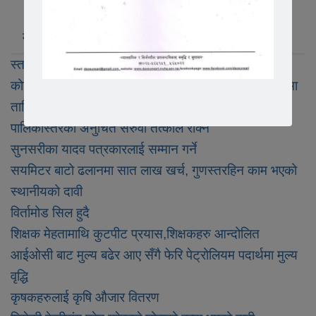
मुख्य खबर
लोकप्रिय
ताजा अपडेट
स्तर बढाउन पुरानै निर्देशिका
कोशीका प्रहरीमा प्रवेश गर्न इक्छा राखेकाहरुलाई निशुल्क रुपमा
तालिम
पालिकास्तरका अनुचित सरुवा तत्काल रोक्ने
सुनसरीका यादव पत्रकारलाई सम्मान गर्ने
सयमिटर बाटो ढलानमा सात लाख खर्च, गुणस्तरहिन काम भएको
स्थानीयको दावी
विर्तामोड सिल हुदै
शिक्षक मेहतामाथि कुटपीट प्रयास,शिक्षकहरु आन्दोलित
आईओसी बाट मुल्य बढेर आए सँगै फेरि पेट्रोलियम पदार्थमा मुल्य
वृद्धि
कृषकहरुलाई कृषि औजार वितरण