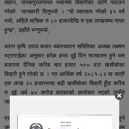
लहान, जनकपुरलगायत स्थानमा बिक्रीका लागि पठाउन
गरेको जानकारी दिनुभयो । “यो व्यवसाय गरेको ३१ वर्ष
भयो, अहिले मासिक रु ८० हजारदेखि रु एक लाखसम्म नाफा
हुन्छ”, उहाँले भन्नुभयो,
धरान कृषि उपज बजार व्यवस्थापन समितिका अध्यक्ष लक्ष्मण
भट्टराईका अनुसार हरेक हप्ता दुई दिन सञ्चालन हुने यस
बजारमा दैनिक करिब चार हजार ५०० वटा खसीबोका
बिक्री हुने गरेको छ । गत आर्थिक वर्ष २०८१-८२ मा मात्रै
एक लाख २० हजारभन्दा बढी खसीबोका बिक्री हुँदा करिब
रु दुई अर्ब ४० करोड बराबरको कारोबार भएको उहाँले
जानकारी दिनुभयो ।
प्रत्येक वर्षको भदौदेखि अत्यधिक खसीबोका कारोबार हुने
जनाउँदै अध्यक्ष भट्टराईले यो वर्षको भदौमा भने कारोबार कम