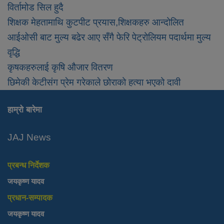
विर्तामोड सिल हुदै
शिक्षक मेहतामाथि कुटपीट प्रयास,शिक्षकहरु आन्दोलित
आईओसी बाट मुल्य बढेर आए सँगै फेरि पेट्रोलियम पदार्थमा मुल्य
वृद्धि
कृषकहरुलाई कृषि औजार वितरण
छिमेकी केटीसंग प्रेम गरेकाले छोराको हत्या भएको दावी
हाम्रो बारेमा
JAJ News
प्रबन्ध निर्देशक
जयकृष्ण यादव
प्रधान-सम्पादक
जयकृष्ण यादव