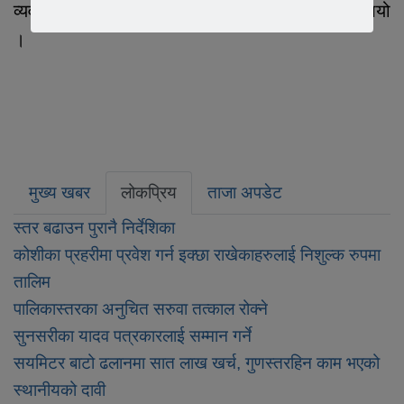
व्यवस्थापन समितिका अध्यक्ष भट्टराईले जानकारी दिनुभयो
।
मुख्य खबर
लोकप्रिय
ताजा अपडेट
स्तर बढाउन पुरानै निर्देशिका
कोशीका प्रहरीमा प्रवेश गर्न इक्छा राखेकाहरुलाई निशुल्क रुपमा
तालिम
पालिकास्तरका अनुचित सरुवा तत्काल रोक्ने
सुनसरीका यादव पत्रकारलाई सम्मान गर्ने
सयमिटर बाटो ढलानमा सात लाख खर्च, गुणस्तरहिन काम भएको
स्थानीयको दावी