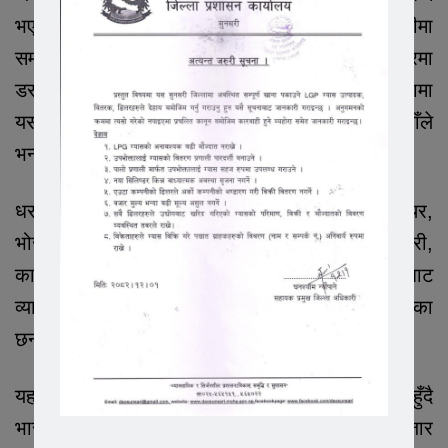
भएको बताउनुभयो । “साउनमा लगातार वर्षा हुँदा ढुवानीमा
समस्या भयो । भदौमा जेनजी प्रदर्शनका कारण व्यापारमा
डर सिर्जना भयो र यातायात अवरुद्ध हुँदा गत वर्षको तुलनामा
यस वर्ष खसीबोका किनबेचमा कमी आएको हो”, उहाँले
भन्नुभयो ।
धरानको कृषि बजारमा धनकुटा, सङ्खुवासभा, पाँचथर,
भोजपुर, तेह्रथुमलगायत पहाडी जिल्ला तथा इटहरी,
कानेपोखरी, इनरुवा, झुम्का, बेलबारीलगायत तराई क्षेत्रबाट
व्यापारी तथा किसान खसीबोका बिक्रीका लागि आउने गरेका
छन् ।
यहाँबाट बिक्री भएका खसीबोका मुलुकका प्रमुख सहर हुँदै
भारतसम्म पनि निर्यात हुने गरेको धरान कृषि उपज बजार