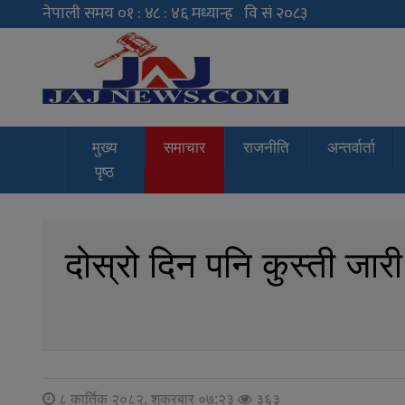
JAJ News
News Portal
मुख्य
समाचार
राजनीति
अन्तर्वार्ता
पृष्ठ
दोस्रो दिन पनि कुस्ती जार
८ कार्तिक २०८२, शुक्रबार ०७:२३
३६३