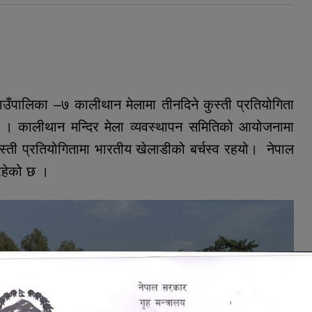
ाउँपालिका –७ कालीथान मेलामा तीनदिने कुस्ती प्रतियोगिता
छ । कालीथान मन्दिर मेला व्यवस्थापन समितिको आयोजनामा
स्ती प्रतियोगितामा भारतीय खेलाडीको बर्चस्व रहयो। नेपाल
रहेको छ ।