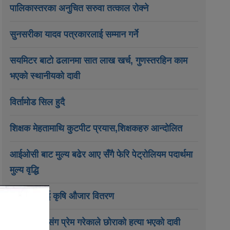
पालिकास्तरका अनुचित सरुवा तत्काल रोक्ने
सुनसरीका यादव पत्रकारलाई सम्मान गर्ने
सयमिटर बाटो ढलानमा सात लाख खर्च, गुणस्तरहिन काम
भएको स्थानीयको दावी
विर्तामोड सिल हुदै
शिक्षक मेहतामाथि कुटपीट प्रयास,शिक्षकहरु आन्दोलित
आईओसी बाट मुल्य बढेर आए सँगै फेरि पेट्रोलियम पदार्थमा
मुल्य वृद्धि
कृषकहरुलाई कृषि औजार वितरण
छिमेकी केटीसंग प्रेम गरेकाले छोराको हत्या भएको दावी