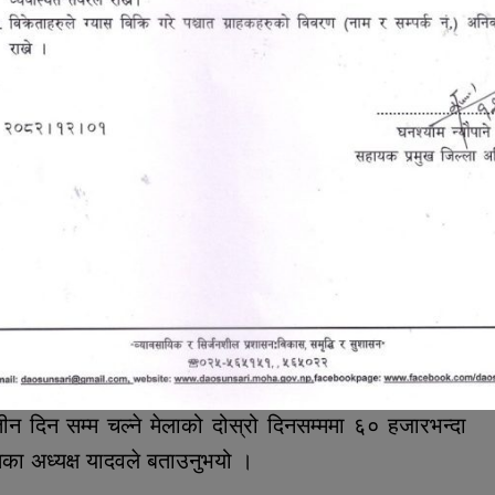
ोडीमा १४ जनाले कुस्ती खेल्नुभएको छ ।
रस, जम्मुकस्मिर, विहार, लखनौ, राजस्थान, पञ्जाबसहितका
ाहरुले कुस्ती प्रदर्शन गर्नुभएको थियो ।
्रसाद यादवले मधेसको मौलिक पहिचानसँग र संस्कृतिसँग जोडिएको
इ मधेसमा लोपोन्मुख अवस्थामा पुगेको कुस्ती खेलको संरक्षण
जना गरिएकोमा यादवले खुसी व्यक्त गर्नुभयो ।
अजमल अख्खर आजाद, भोक्राहा नरसिंह गाउँपालिका २ का वडा
 ६ का वडा अध्यक्ष सेराजुद्धिन अन्सारी र ७ का वडा अध्यक्ष
रुको उपस्थिति थियो ।
 जनही पाँच हजारका दरले पुरस्कार वितरण गरेको आयोजक
ीन दिन सम्म चल्ने मेलाको दोस्रो दिनसम्ममा ६० हजारभन्दा
ा अध्यक्ष यादवले बताउनुभयो ।