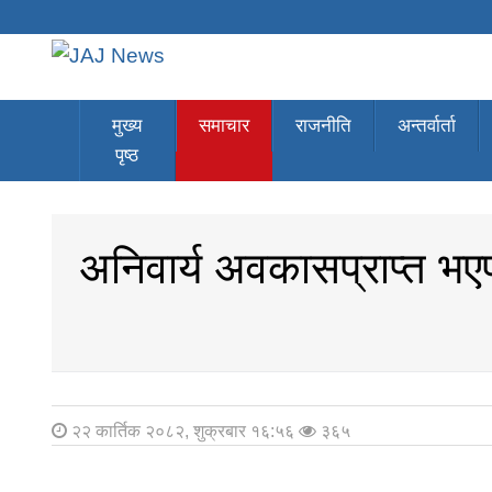
JAJ News
News Portal
मुख्य
समाचार
राजनीति
अन्तर्वार्ता
पृष्ठ
अनिवार्य अवकासप्राप्त भ
२२ कार्तिक २०८२, शुक्रबार १६:५६
३६५