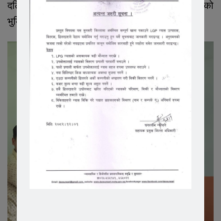
दलित, भूमिहीन सुकुम्बासी र अव्यवस्थित बसोबासीहरु रहेको
भुमि आयोगको तथ्याङ्क छ ।