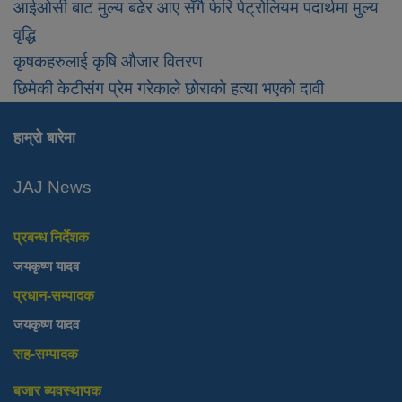
आईओसी बाट मुल्य बढेर आए सँगै फेरि पेट्रोलियम पदार्थमा मुल्य
वृद्धि
कृषकहरुलाई कृषि औजार वितरण
छिमेकी केटीसंग प्रेम गरेकाले छोराको हत्या भएको दावी
हाम्रो बारेमा
JAJ News
प्रबन्ध निर्देशक
जयकृष्ण यादव
प्रधान-सम्पादक
जयकृष्ण यादव
सह-सम्पादक
बजार ब्यवस्थापक