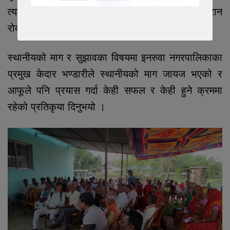
त्यसैगरी प्राधानाध्यापक सोना चौधरीले स्कूलको कटान
रोक्न प्रयास , खानेपानी, पंखा सहितको माग गर्नुभयो ।
स्थानीयको माग र सुझावका विषयमा इनरुवा नगरपालिकाका
प्रमुख केदार भण्डारीले स्थानीयको माग जायज भएको र
आफूले पनि प्रयास गर्दा केही सफल र केही हुने क्रममा
रहेको प्रतिकृया दिनुभयो ।