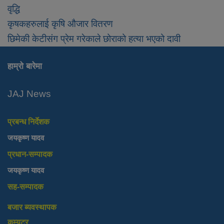
वृद्धि
कृषकहरुलाई कृषि औजार वितरण
छिमेकी केटीसंग प्रेम गरेकाले छोराको हत्या भएको दावी
हाम्रो बारेमा
JAJ News
प्रबन्ध निर्देशक
जयकृष्ण यादव
प्रधान-सम्पादक
जयकृष्ण यादव
सह-सम्पादक
बजार ब्यवस्थापक
कम्युटर