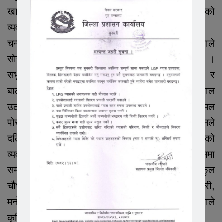
खानेपानी, खेल मैदान, झ्याल विनाको भवनमा झ्यालको
व्यवस्था गर्न सुझाव दिनुभयो ।
चन्दन खवालसे चारधामको कथासंग चान्दबेला जोडिएकाले
सोही अनुसारको विकास हुनुपर्ने सवाल उठाउनुभयो ।
सभुवक लाल सरदारले स्कूल भवन निर्माण र
बालबालिकाहरुको हकहितका कार्यक्रम गर्नुपर्ने सवाल
उठाउनुभयो । रुपन चौधरीले कालोपत्रे गर्नुपर्ने, कमल
पोखरी संरक्षरण गर्नुपर्ने सवाल उठाउनुभयो । गुडिया रामले
दलितका लागि आबास, खानेपानी टुवेल, सरसफाईको
व्यवस्था हुनुपर्ने सुझाव राख्नुभयो । त्यसैगरी कार्यक्रममा
सम्पतलाल चौधरी, श्रीनारायण सिंह, पर्शुराम चौधरी, फुल
चौधरी, जयकुमार सिंह, राजकमार साह, सारोज चौधरी,
मनोज चौधरी, आकाश सिंह र बन्हु चौधरी सहित २७ जनाले
कृषि, शिक्षा र सडकको बारेमा सवाल उठाएका छन् ।