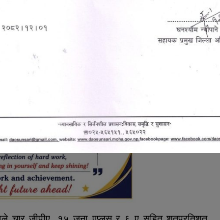
ाले चार जीपीए, १५ जना एप्लस र ६ ए सहित शतप्रतिशत