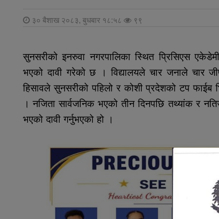
३० बैशाख २०८३, बुधबार १८:५८
९९
सुनसरीको इनरुवा नगरपालिका स्थित प्रिसिएस एकेडेमीले
भएको दावी गरेको छ । विद्यालयले चार जनाले चार ज
हिसावले सुनसरीको पहिलो र कोशी प्रदेशको टप फाईब भि
। नजिता सार्वजनिक भएको तीन दिनपछि तथ्यांक र नतिज
भएको दावी गर्नुभएको हो ।