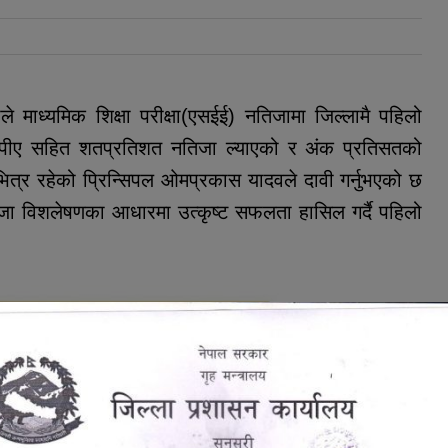
 माध्यमिक शिक्षा परीक्षा(एसईई) नतिजामा जिल्लामै पहिलो
ीपीए सहित शतप्रतिशत नतिजा ल्याएको र अंक प्रतिसतको
त्र रहेको प्रिन्सिपल ओमप्रकास यादवले दावी गर्नुभएको छ
ा विशलेषणका आधारमा उत्कृष्ट सफलता हासिल गर्दै पहिलो