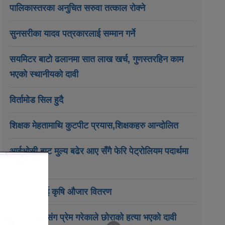
पालिकास्तरका अनुचित सरुवा तत्काल रोक्ने
सुनसरीका यादव पत्रकारलाई सम्मान गर्ने
सयमिटर बाटो ढलानमा सात लाख खर्च, गुणस्तरहिन काम
भएको स्थानीयको दावी
विर्तामोड सिल हुदै
शिक्षक मेहतामाथि कुटपीट प्रयास,शिक्षकहरु आन्दोलित
आईओसी बाट मुल्य बढेर आए सँगै फेरि पेट्रोलियम पदार्थमा
मुल्य वृद्धि
कृषकहरुलाई कृषि औजार वितरण
छिमेकी केटीसंग प्रेम गरेकाले छोराको हत्या भएको दावी