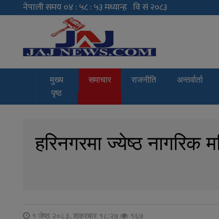
JAJ News
News Portal
मुख्य
समाचार
राजनीति
अन्तर्वार्ता
पृष्ठ
हरिनगरमा ज्येष्ठ नागरिक 
१ जेष्ठ २०८३, शुक्रबार १८:२७
१६७