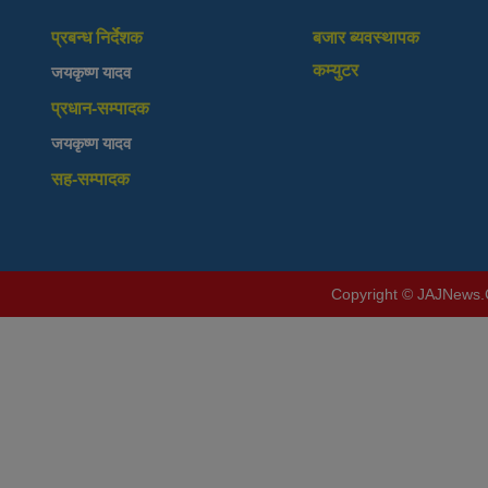
प्रबन्ध निर्देशक
बजार ब्यवस्थापक
कम्युटर
जयकृष्ण यादव
प्रधान-सम्पादक
जयकृष्ण यादव
सह-सम्पादक
Copyright © JAJNews.Co