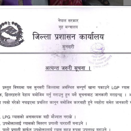
्न ज्येष्ठ नागरिकको सम्मान गरिएको गाउँपालिकाका उपाध्यक्ष
ो, ‘ज्येष्ठ नागरिकसँग मानव मूल्य र मान्यता, सांस्कृतिक,
म रहेको हुन्छ । समाजको हरेक विकासको गति र सामाजिक
एको छ ।, त्यसैले सम्मान गरिएको हो ।’ गाउँपालिकाको चालू
 सम्मान, उनीहरूलाई परिचयपत्र वितरण लगायतका कार्यक्रम
चार्यले बताउनुभयो । वृद्धवृद्धाहरूमा एक–आपसमा मनका
रम्परागत संस्कृति हस्तान्तरण गर्न पालिकाभित्रका ज्येष्ठ
ारात्मक उदाहरणीय सन्देश र सहयोगीलाई बढावा दिनका लागि