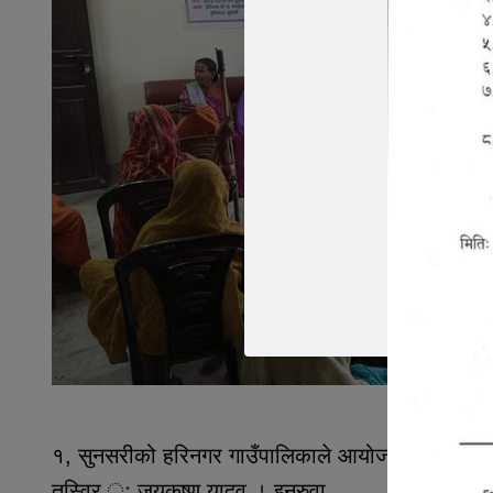
१, सुनसरीको हरिनगर गाउँपालिकाले आयोजना गरेको ज्येष
तस्विर ः जयकृष्ण यादव । इनरुवा