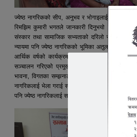
ज्येष्ठ नागरिकको सीप, अनुभव र भोगाइलाई पुस्तान्तरण गर
रिमझिम कुमारी भगतले जानकारी दिनुभयो । उहाँले भन्नुभय
संस्कार तथा सामाजिक सभ्यताको दरिलो सम्बन्ध काय
न्यायमा पनि ज्येष्ठ नागरिकको भूमिका अतुलनीय रहँदै आ
आर्थिक वर्षको कार्यक्रम अनुसार ज्येष्ठ नागरिकलाई
सञ्चालन गरिएको प्रमुख प्रशासकीय अधिकृत रोहणी आ
भावना, विगतका सम्झनालाई ताजा गराउन र नयाँ पिँढीलाई प
नागरिकलाई भेला गराई सम्मान गरेको बताउनुभयो । साक
पनि ज्येष्ठ नागरिकलाई सम्मान गरिएको थियो ।