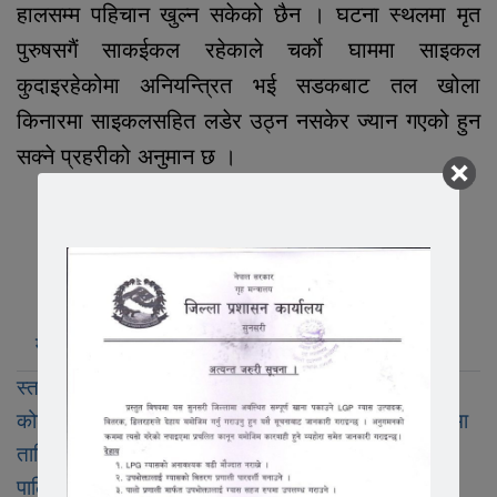
हालसम्म पहिचान खुल्न सकेको छैन । घटना स्थलमा मृत
पुरुषसगैं साकईकल रहेकाले चर्काे घाममा साइकल
कुदाइरहेकोमा अनियन्त्रित भई सडकबाट तल खोला
किनारमा साइकलसहित लडेर उठ्न नसकेर ज्यान गएको हुन
सक्ने प्रहरीको अनुमान छ ।
मुख्य खबर
लोकप्रिय
ताजा अपडेट
स्तर बढाउन पुरानै निर्देशिका
कोशीका प्रहरीमा प्रवेश गर्न इक्छा राखेकाहरुलाई निशुल्क रुपमा
तालिम
पालिकास्तरका अनुचित सरुवा तत्काल रोक्ने