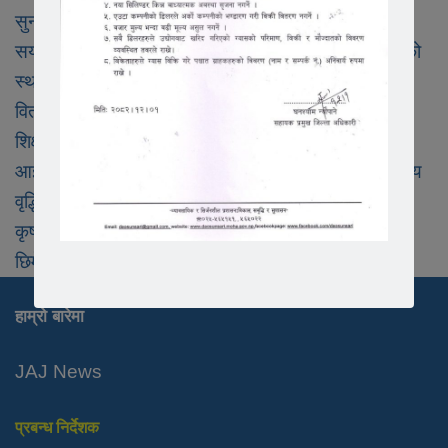
सुनसरीका यादव पत्रकारलाई सम्मान गर्ने
सयमिटर बाटो ढलानमा सात लाख खर्च, गुणस्तरहिन काम भएको
स्थानीयको दावी
विर्तामोड सिल हुदै
शिक्षक मेहतामाथि कुटपीट प्रयास,शिक्षकहरु आन्दोलित
आईओसी बाट मुल्य बढेर आए सँगै फेरि पेट्रोलियम पदार्थमा मुल्य
वृद्धि
कृषकहरुलाई कृषि औजार वितरण
छिमेकी केटीसंग प्रेम गरेकाले छोराको हत्या भएको दावी
हाम्रो बारेमा
JAJ News
प्रबन्ध निर्देशक