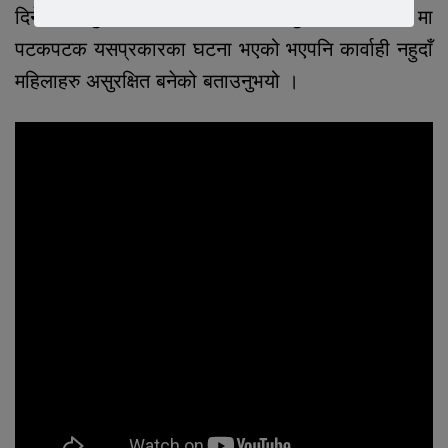
दिने बताउनुभयो । स्थानीय सलमा खातुनले इनरुवा १० मा
पटकपटक यसप्रकारका घटना भएको भएपनि कार्वाही नहुदाँ
महिलाहरु असुरक्षित बनेको बताउनुभयो ।