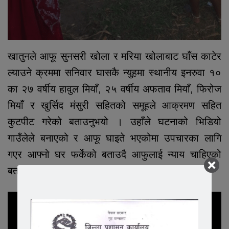
खातुनले आफू सुनसरी खोला र मरिया खोलाबाट घाँस काटेर
ल्याउने क्रममा सनिवार घासकै न्युहमा स्थानीय इनरुवा १०
का २७ वर्षीय हावुल मियाँ, २५ वर्षीय अफताव मियाँ, फिरोज
मियाँ र खुर्सिद मंसुरी सहितको समूहले आक्रमण सहित
कुटपीट गरेको बताउनुभयो । उहाँले घटनाको भिडियो
गाउँलेले बनाएको र आफू घाइते भएकोमा उपचारका लागि
गएर आफ्नो घर फर्केको बताउदै आफुलाई न्याय चाहिएको
बताउनुभएको छ ।