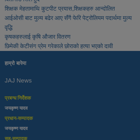
शिक्षक मेहतामाथि कुटपीट प्रयास,शिक्षकहरु आन्दोलित
आईओसी बाट मुल्य बढेर आए सँगै फेरि पेट्रोलियम पदार्थमा मुल्य
वृद्धि
कृषकहरुलाई कृषि औजार वितरण
छिमेकी केटीसंग प्रेम गरेकाले छोराको हत्या भएको दावी
हाम्रो बारेमा
JAJ News
प्रबन्ध निर्देशक
जयकृष्ण यादव
प्रधान-सम्पादक
जयकृष्ण यादव
सह-सम्पादक