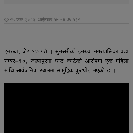
१७ जेष्ठ २०८३, आईतवार १७:५४
१३१
इनरुवा, जेठ १७ गते । सुनसरीको इनरुवा नगरपालिका वडा
नम्बर–१०, जल्पापुरमा घाट काटेको आरोपमा एक महिला
माथि सार्वजनिक स्थलमा सामुहिक कुटपीट भएको छ ।