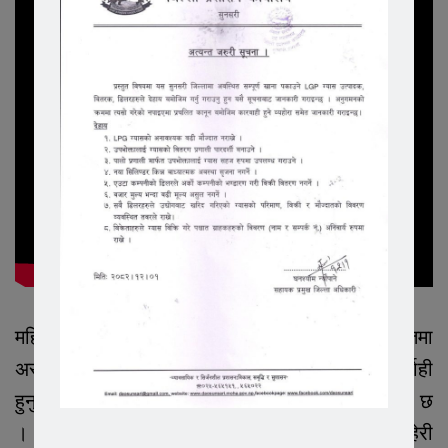
महिलामाथि भएको कुटपीटको घटना र अस्मिता समेतमा
असर पार्ने गरि आक्रमण गरेकोले दोषीहरु माथि कार्वाही
हुनुपर्ने पीडितका आफन्त मुस्तकिम मियाँले माग गर्नुभएको छ
। पीडितले आईतबार विदा भएकाले सोमबार प्रहरीमा जाहेरी