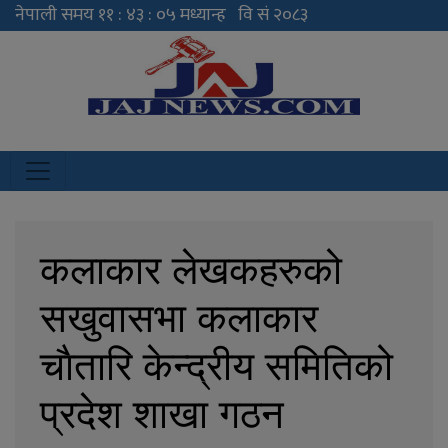
JAJ News
News Portal
कलाकार लेखकहरुको
सखुवासभा कलाकार
चाैतारि केन्द्रीय समितिको
प्रदेश शाखा गठन