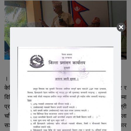
।
केन्द्रिय सह सचिव राजु बार्हकोटिको प्रमुख आतिथ्यता र र
विसिस्ट अथिती बरिस्ठ कवि बम देवान र अन्य अतिथी हरुमा
प्रदिप कुमार श्रेस्ठ मुक्क्ती पोख्रेल हरि बहादुर खत्री
चर्चित गायिका जुनु प्रसाईं सगितकारहरु हुनुहुन्थ्यो । भेला
सञ्चालन साहित्यकार सुधिर के सिले गर्नुभएकोमा कलाकार