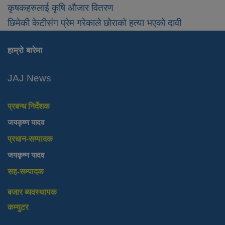
कृषकहरुलाई कृषि औजार वितरण
छिमेकी केटीसंग प्रेम गरेकाले छोराको हत्या भएको दावी
हाम्रो बारेमा
JAJ News
प्रबन्ध निर्देशक
जयकृष्ण यादव
प्रधान-सम्पादक
जयकृष्ण यादव
सह-सम्पादक
बजार ब्यवस्थापक
कम्युटर