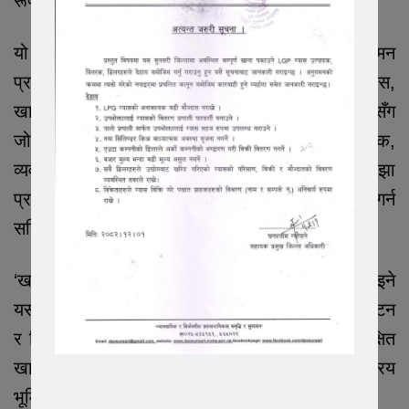
रूपमा घटाउन सकिन्छ ।
यो दिवसका अवसरमा खाद्य सुरक्षालाई प्रभावकारी नियमन
प्रणाली, स्वच्छ खानेपानीमा पहुँच, असल कृषि अभ्यास,
खाद्य सुरक्षा व्यवस्थापन प्रणाली तथा उपभोक्ता सचेतनासँग
जोडेर हेरिनुपर्नेमा जोड दिइएको छ । सरकार, उत्पादक,
व्यवसायी, वैज्ञानिक, नागरिक समाज र उपभोक्ताको साझा
प्रयासबाट मात्र सुरक्षित खाद्यवस्तुको सुनिश्चितता गर्न
सकिने विज्ञहरूको भनाइ छ ।
‘खाद्य सुरक्षा सबैको जिम्मेवारी’ भन्ने सन्देशका साथ मनाइने
यस दिवसले खाद्य सुरक्षा, जनस्वास्थ्य, कृषि, व्यापार, पर्यटन
र दिगो विकासबिचको अन्तरसम्बन्धलाई उजागर गर्दै सुरक्षित
खाद्यवस्तुको सुनिश्चितताका लागि सबै पक्षलाई सक्रिय
भूमिका निर्वाह गर्न आह्वान गरेको छ ।