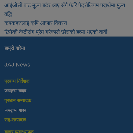
आईओसी बाट मुल्य बढेर आए सँगै फेरि पेट्रोलियम पदार्थमा मुल्य
वृद्धि
कृषकहरुलाई कृषि औजार वितरण
छिमेकी केटीसंग प्रेम गरेकाले छोराको हत्या भएको दावी
हाम्रो बारेमा
JAJ News
प्रबन्ध निर्देशक
जयकृष्ण यादव
प्रधान-सम्पादक
जयकृष्ण यादव
सह-सम्पादक
बजार ब्यवस्थापक