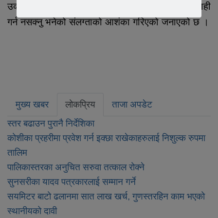
उक्त क्षेत्रमा ड्युटी हुदाहुदै पनि पिकअप भ्यान लाई कार्यवाही
गर्न नसक्नु भनेको संलग्ताको आशंका गरिएको जनाएको छ ।
मुख्य खबर
लोकप्रिय
ताजा अपडेट
स्तर बढाउन पुरानै निर्देशिका
कोशीका प्रहरीमा प्रवेश गर्न इक्छा राखेकाहरुलाई निशुल्क रुपमा
तालिम
पालिकास्तरका अनुचित सरुवा तत्काल रोक्ने
सुनसरीका यादव पत्रकारलाई सम्मान गर्ने
सयमिटर बाटो ढलानमा सात लाख खर्च, गुणस्तरहिन काम भएको
स्थानीयको दावी