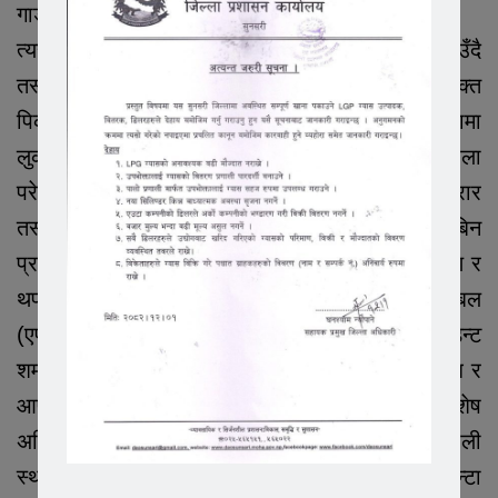
गाडीलाई नियन्त्रणमा लिए ।
त्यस समयमा भइरहेको ठूलो वर्षा र अँध्यारोको फाइदा उठाउँदै
तस्कर र गाडीका चालक भने फरार हुन सफल भए । उक्त
पिकअपको खानतलासी गर्दा ४७ वटा प्लास्टिकका बोरामा
लुकाएर राखिएको कुल १,७३३.६ किलोग्राम गाँजा फेला
परेको थियो । घटनाको थप अनुसन्धान तथा फरार
तस्करहरूको पहिचानका लागि वीरपुर प्रहरीले पनि छानबिन
प्रक्रिया अघि बढाएको छ । यसका साथै विस्तृत विवरण र
थप जानकारी संकलनका लागि नेपालको सशस्त्र प्रहरी बल
(एपीएफ)सँग पनि सूचना आदानप्रदान भइरहेको कमान्डेन्ट
शर्माले जानकारी दिनुभयो । सीमा क्षेत्रमा हुने यस्ता अवैध र
आपराधिक गतिविधि नियन्त्रणका लागि एसएसबी विशेष
अभियान निरन्तर जारी राख्ने बताएको छ,भने नेपाली
स्थानीयहरुले नेपाल प्रहरी र सस्त्र प्रहरी बलको २४ घन्टा