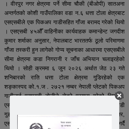
। वीरपुर नगर क्षेत्रमा पर्ने सीमा चौकी (बीओपी) सातअना
अन्तर्गतको कोशी गाउँपालिका वडा न.६ धत्ता टोला क्षेत्रबाट
एसएसबीले एक पिकअप गाडीसहित गाँजा बरामद गरेको थियो
। एसएसबी ४५औँ वाहिनीका कार्यवाहक कमान्डेन्ट जगदीश
कुमार शर्माका अनुसार, नेपालबाट भारततर्फ ठूलो परिमाणमा
गाँजा तस्करी हुन लागेको गोप्य सूचनाका आधारमा एसएसबीले
सीमा क्षेत्रमा कडा निगरानी र जाँच अभियान चलाइरहेको
थियो । सोही क्रममा ६ जुन २०२६ अर्थात जेठ २३ गते
शनिबारको राति धत्ता टोला क्षेत्रमा गुडिरहेको एक
शङ्कास्पद को.१.ज . २७२१ नम्बर नेपाली प्लेटको पिकअप
गाडीलाई एसएसबी टोलीले रोक्ने प्रयास गरेको थियो ।
एसएसबी टोलीलाई देखेपछि चालकले तीव्र गतिमा गाडी
गुडाउँदै सुरक्षाकर्मीहरूलाई किच्ने प्रयास गरेका थिए । तर,
एसएसबीका जवानहरूले चलाखीपूर्ण ढङ्गले प्रतिकार गर्दै