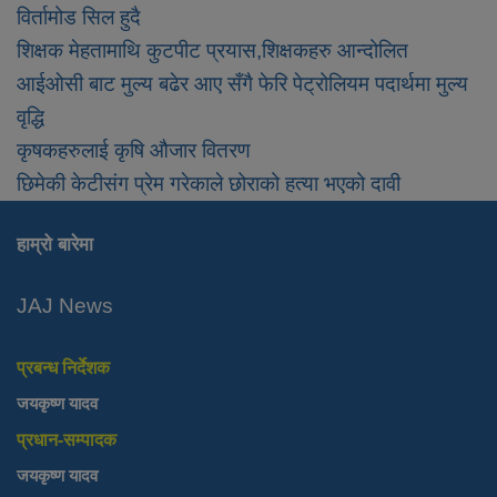
विर्तामोड सिल हुदै
शिक्षक मेहतामाथि कुटपीट प्रयास,शिक्षकहरु आन्दोलित
आईओसी बाट मुल्य बढेर आए सँगै फेरि पेट्रोलियम पदार्थमा मुल्य
वृद्धि
कृषकहरुलाई कृषि औजार वितरण
छिमेकी केटीसंग प्रेम गरेकाले छोराको हत्या भएको दावी
हाम्रो बारेमा
JAJ News
प्रबन्ध निर्देशक
जयकृष्ण यादव
प्रधान-सम्पादक
जयकृष्ण यादव